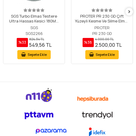
SGS Turbo Elmas Testere
PROTER PR 230 GD Çift
Ultra Hassas Kesici 180MM
Yüzeyli Kesme Ve Silme Elmas
SGS2266
Testere 230 mm
SGS
PROTER
SGS2266
PR 230 GD
824,34 TL
4.000,00 TL
%33
%38
549,56 TL
2.500,00 TL
Sepete Ekle
Sepete Ekle