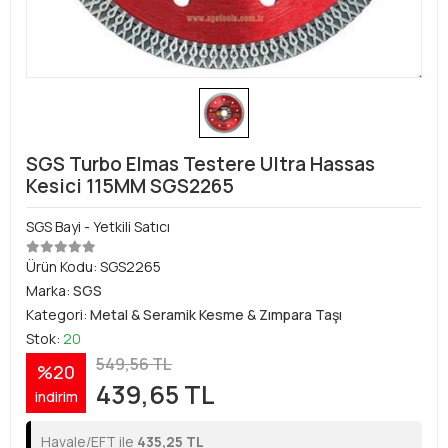
SGS Turbo Elmas Testere Ultra Hassas
Kesici 115MM SGS2265
SGS Bayi - Yetkili Satıcı
Ürün Kodu:
SGS2265
Marka:
SGS
Kategori:
Metal & Seramik Kesme & Zımpara Taşı
Stok:
20
549,56 TL
%20
439,65 TL
indirim
Havale/EFT ile
435,25 TL