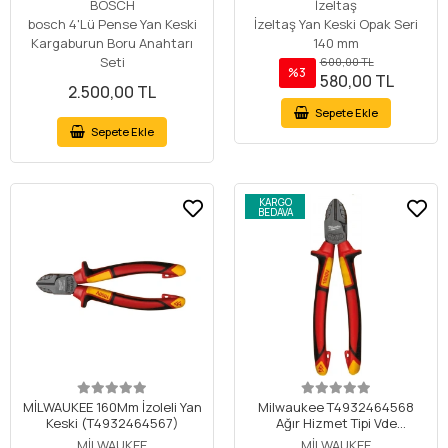
BOSCH
İzeltaş
bosch 4'Lü Pense Yan Keski
İzeltaş Yan Keski Opak Seri
Kargaburun Boru Anahtarı
140 mm
Seti
600,00 TL
%3
580,00 TL
2.500,00 TL
Sepete Ekle
Sepete Ekle
KARGO
BEDAVA
MİLWAUKEE 160Mm İzoleli Yan
Milwaukee T4932464568
Keski (T4932464567)
Ağır Hizmet Tipi Vde
Elektrikçi, Izoleli Yan Keski
MİLWAUKEE
MİLWAUKEE