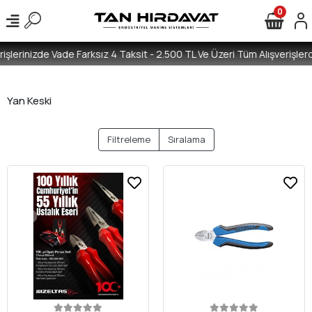
0
işlerinizde Vade Farksız 4 Taksit - 2.500 TL Ve Üzeri Tüm Alışverişlerd
Yan Keski
Filtreleme
Sıralama