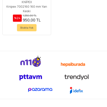
KNİPEX
Knipex 7002160 160 mm Yan
Keski
1.250,00 TL
%24
950,00 TL
Stokta Yok