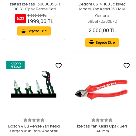
İzeltaş Izeltaş 13000005511
Gedore 8314-160 Jc İsveç
100. Yıl Opak Pense Seti
Modeli Yan Keski 160 MM
Gedore
3.000,00 TL
%33
1.999,00 TL
68bef72a00b72
2.000,00 TL
Sepete Ekle
Sepete Ekle
KARGO
BEDAVA
Bosch 4'Lü Pense Yan Keski
İzeltaş Yan Keski Opak Seri
Kargaburun Boru Anahtarı
140 mm
Seti