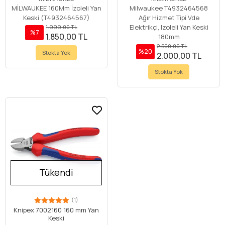
180mm
MİLWAUKEE 160Mm İzoleli Yan
Milwaukee T4932464568
Keski (T4932464567)
Ağır Hizmet Tipi Vde
Elektrikçi, Izoleli Yan Keski
1.999,00 TL
%7
1.850,00 TL
180mm
2.500,00 TL
%20
Stokta Yok
2.000,00 TL
Stokta Yok
Tükendi
(1)
Knipex 7002160 160 mm Yan
Keski