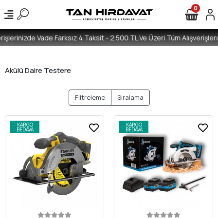
0
işlerinizde Vade Farksız 4 Taksit - 2.500 TL Ve Üzeri Tüm Alışverişlerd
Akülü Daire Testere
Filtreleme
Sıralama
KARGO
KARGO
BEDAVA
BEDAVA