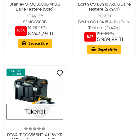
Stanley SFMCS500B Akülü
Börth CS-L0418 Akülü Daire
Daire Testere (Solo)
Testere (2x4Ah)
STANLEY
BÖRTH
SFMCS500B
Börth CS-L0418 Akülü Daire
Testere (2x4Ah)
10.991,18 TL
%25
8.243,39 TL
7.151,99 TL
%17
5.959,99 TL
Sepete Ekle
Sepete Ekle
KARGO
BEDAVA
Tükendi
DEWALT DCS565NT-XJ 18V XR