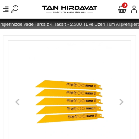
0
işlerinizde Vade Farksız 4 Taksit - 2.500 TL Ve Üzeri Tüm Alışverişlerd