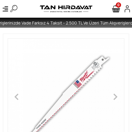
0
işlerinizde Vade Farksız 4 Taksit - 2.500 TL Ve Üzeri Tüm Alışverişlerd