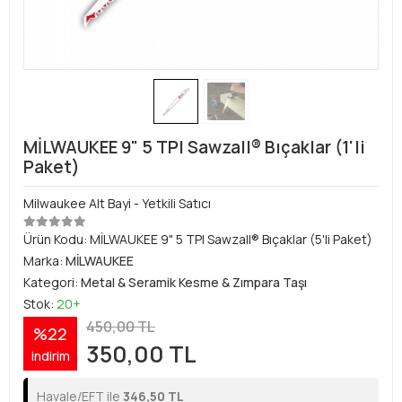
MİLWAUKEE 9" 5 TPI Sawzall® Bıçaklar (1'li
Paket)
Milwaukee Alt Bayi - Yetkili Satıcı
Ürün Kodu:
MİLWAUKEE 9" 5 TPI Sawzall® Bıçaklar (5'li Paket)
Marka:
MİLWAUKEE
Kategori:
Metal & Seramik Kesme & Zımpara Taşı
Stok:
20+
450,00 TL
%22
350,00 TL
indirim
Havale/EFT ile
346,50 TL