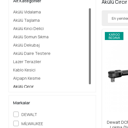
Alt Kategoriler
Akülü Cırcır
Akülü Vidalama
Akülü Taşlama
Akülü Kırıcı Delici
KARGO
Akülü Somun Sıkma
BEDAVA
Akülü Dekubaj
Akülü Daire Testere
Lazer Teraziler
Kablo Kesici
Alçıapn Kesme
Akülü Cırcır
Markalar
DEWALT
Dewalt DCF
MİLWAUKEE
Lokma (So