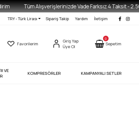
im
Tüm Alışverişlerinizde Vade Farksız 4 Taksit - 2.500 
TRY - Türk Lirası
Sipariş Takip
Yardım
İletişim
0
Giriş Yap
Favorilerim
Sepetim
Üye Ol
I VE
KOMPRESÖRLER
KAMPANYALI SETLER
ER