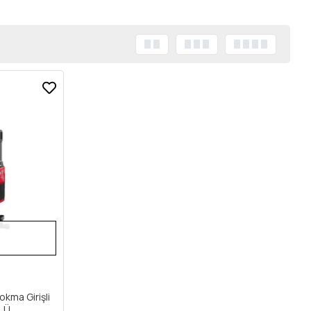
kma Girişli
ÜLÜ