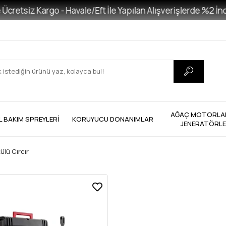
etsiz Kargo - Havale/Eft İle Yapılan Alışverişlerde %2 İndir
AĞAÇ MOTORLAR
L BAKIM SPREYLERİ
KORUYUCU DONANIMLAR
JENERATÖRL
ülü Cırcır