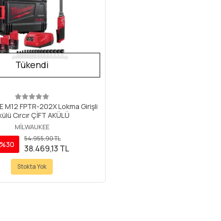
Tükendi
 M12 FPTR-202X Lokma Girişli
külü Cırcır ÇİFT AKÜLÜ
MİLWAUKEE
54.955,90 TL
%30
38.469,13 TL
Stokta Yok