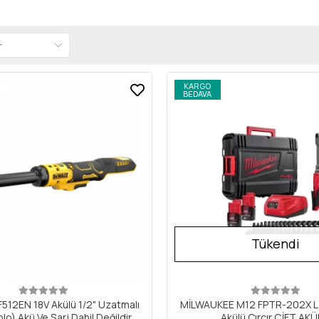
KARGO
BEDAVA
Tükendi
512EN 18V Akülü 1/2" Uzatmalı
MİLWAUKEE M12 FPTR-202X Lo
lo) Akü Ve Şarj Dahil Değildir
Akülü Cırcır ÇİFT AK