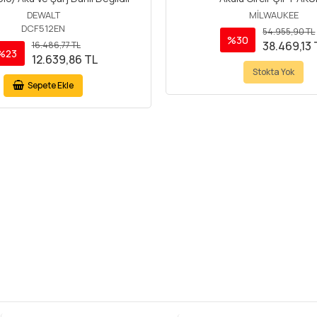
DEWALT
MİLWAUKEE
DCF512EN
54.955,90 TL
%30
38.469,13 
16.486,77 TL
%23
12.639,86 TL
Stokta Yok
Sepete Ekle