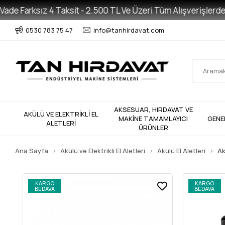
e Farksız 4 Taksit - 2.500 TL Ve Üzeri Tüm Alışverişlerde Ücr
0530 783 75 47
info@tanhirdavat.com
AKSESUAR, HIRDAVAT VE
AKÜLÜ VE ELEKTRİKLİ EL
MAKİNE TAMAMLAYICI
GENE
ALETLERİ
ÜRÜNLER
Ana Sayfa
Akülü ve Elektrikli El Aletleri
Akülü El Aletleri
Ak
KARGO
KARGO
BEDAVA
BEDAVA