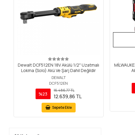
Dewalt DCF512EN 18V Akülü 1/2" Uzatmalı
MİLWAUKEE
Lokma (Solo) Akü Ve Şarj Dahil Değildir
A
DEWALT
DCF512EN
16.486,77 TL
%23
12.639,86 TL
Sepete Ekle