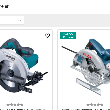
reler
KARGO
BEDAVA
M5802B 190 mm Sunta Kesme
Bosch Professional GKS 190 D