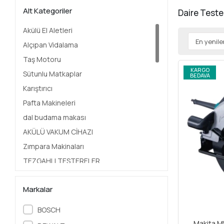
Alt Kategoriler
Daire Teste
Akülü El Aletleri
Alçıpan Vidalama
Taş Motoru
KARGO
Sütunlu Matkaplar
BEDAVA
Karıştırıcı
Pafta Makineleri
dal budama makası
AKÜLÜ VAKUM CİHAZI
Zımpara Makinaları
TEZGAHLI TESTERELER
Çivi & Zımba Makinleri
Markalar
Polisaj
Hidrolikli Pabuç Sıkma Pensesi
BOSCH
Karot
Makita 