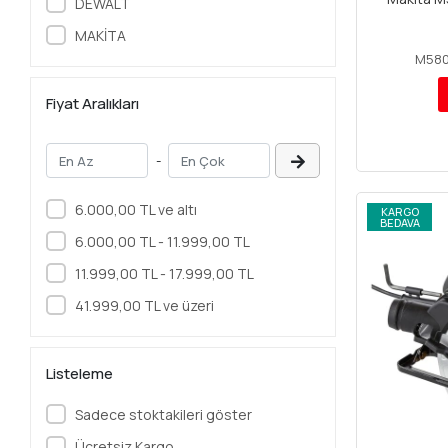
DEWALT
PPRC Kaynak
MAKİTA
Kırıcı & Deliciler
M580
Matkaplar
Fiyat Aralıkları
Daire Testereler
Kaynak Makineleri
-
Taşlamalar
Frezeler
6.000,00 TL ve altı
KARGO
Somun Sıkma Makineleri
BEDAVA
6.000,00 TL - 11.999,00 TL
Kanal Açma Makineleri
11.999,00 TL - 17.999,00 TL
Dekubaj Testereler
41.999,00 TL ve üzeri
Gönye Kesme Makineleri
Tilki Kuyruğu
Planyalar
Listeleme
Akü Ve Şarj Aletleri
Sadece stoktakileri göster
Sıcak Hava Tabancaları
Ücretsiz Kargo