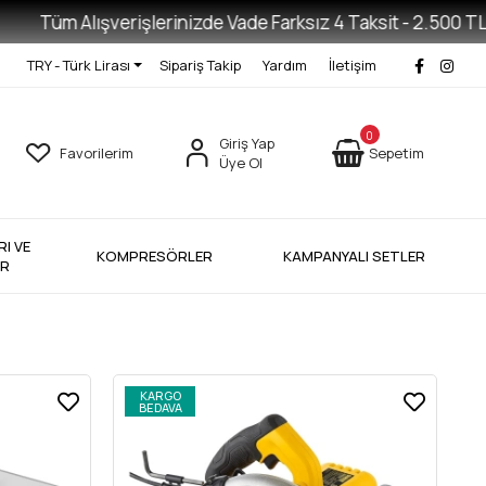
Tüm Alışverişlerinizde Vade Farksız 4 Taksit - 2.500 TL Ve Ü
TRY - Türk Lirası
Sipariş Takip
Yardım
İletişim
0
Giriş Yap
Favorilerim
Sepetim
Üye Ol
I VE
KOMPRESÖRLER
KAMPANYALI SETLER
ER
KARGO
BEDAVA