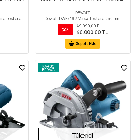
DEWALT
ire Testere
Dewalt DWE7492 Masa Testere 250 mm
49.999,00 TL
%8
46.000,00 TL
Sepete Ekle
KARGO
BEDAVA
Tükendi