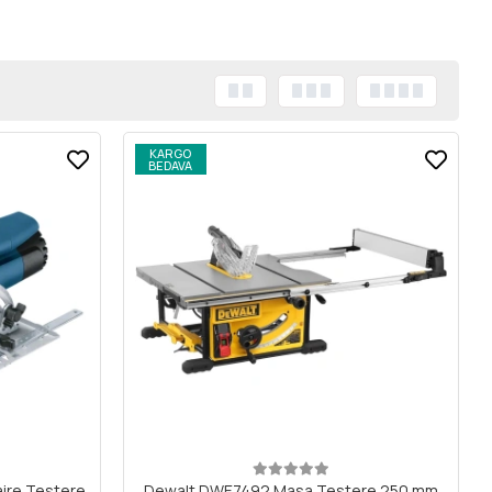
KARGO
BEDAVA
aire Testere
Dewalt DWE7492 Masa Testere 250 mm