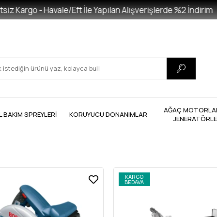
argo - Havale/Eft İle Yapılan Alışverişlerde %2 İndirim
AĞAÇ MOTORLAR
L BAKIM SPREYLERİ
KORUYUCU DONANIMLAR
JENERATÖRL
KARGO
BEDAVA