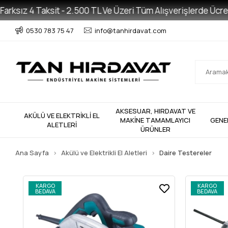
ız 4 Taksit - 2.500 TL Ve Üzeri Tüm Alışverişlerde Ücretsiz K
0530 783 75 47
info@tanhirdavat.com
AKSESUAR, HIRDAVAT VE
AKÜLÜ VE ELEKTRİKLİ EL
MAKİNE TAMAMLAYICI
GENE
ALETLERİ
ÜRÜNLER
Ana Sayfa
Akülü ve Elektrikli El Aletleri
Daire Testereler
KARGO
KARGO
BEDAVA
BEDAVA