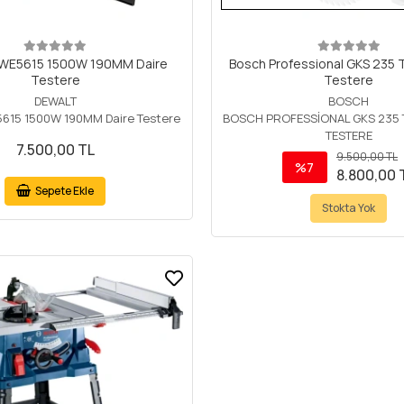
WE5615 1500W 190MM Daire
Bosch Professional GKS 235 
Testere
Testere
DEWALT
BOSCH
615 1500W 190MM Daire Testere
BOSCH PROFESSİONAL GKS 235 
TESTERE
7.500,00 TL
9.500,00 TL
%7
8.800,00 
Sepete Ekle
Stokta Yok