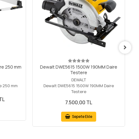
re 250 mm
Dewalt DWE5615 1500W 190MM Daire
B
Testere
DEWALT
e 250 mm
Dewalt DWE5615 1500W 190MM Daire
Testere
TL
7.500,00 TL
Sepete Ekle