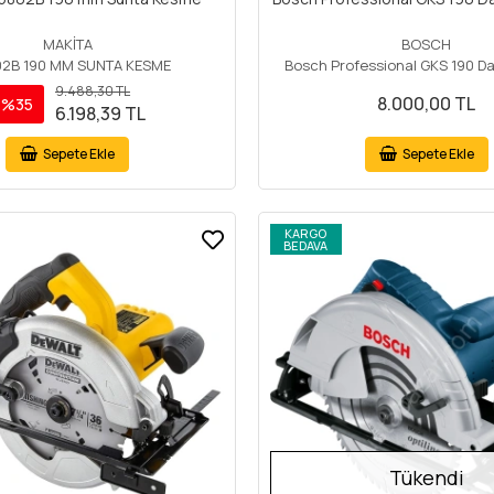
MAKİTA
BOSCH
2B 190 MM SUNTA KESME
Bosch Professional GKS 190 Da
9.488,30 TL
8.000,00 TL
%35
6.198,39 TL
Sepete Ekle
Sepete Ekle
KARGO
BEDAVA
Tükendi