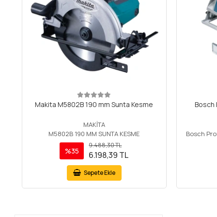
Makita M5802B 190 mm Sunta Kesme
Bosch 
MAKİTA
M5802B 190 MM SUNTA KESME
Bosch Pro
9.488,30 TL
%35
6.198,39 TL
Sepete Ekle