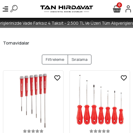
0
işlerinizde Vade Farksız 4 Taksit - 2.500 TL Ve Üzeri Tüm Alışverişlerd
Tornavidalar
Filtreleme
Sıralama