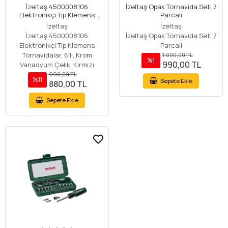
İzeltaş 4500008106
İzeltaş Opak Tornavida Seti 7
Elektronikçi Tip Klemens
Parcali
Tornavidalar, 6'lı, Krom
İzeltaş
İzeltaş
Vanadyum Çelik, Kırmızı
İzeltaş 4500008106
İzeltaş Opak Tornavida Seti 7
Elektronikçi Tip Klemens
Parcali
Tornavidalar, 6'lı, Krom
1.000,00 TL
%1
990,00 TL
Vanadyum Çelik, Kırmızı
990,00 TL
%11
Sepete Ekle
880,00 TL
Sepete Ekle