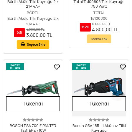
Börth Akülü Tilki Kuyruğu 2 x
Total Ts100806 Tilki Kuyruğu
21V 4AH
750 Watt
BÖRTH
TOTAL
Börth Akülü Tilki Kuyruğu 2 x
Ts100806
21V 4AH
6.000,00 TL
%20
4.800,00 TL
4.000,00 TL
%5
3.800,00 TL
Stokta Yok
Sepete Ekle
KARGO
KARGO
BEDAVA
BEDAVA
Tükendi
Tükendi
BOSCH PSA 700 E PANTER
Bosch GSA 185-Li Aküsüz Tilki
TESTERE 710W
Kuyruğu