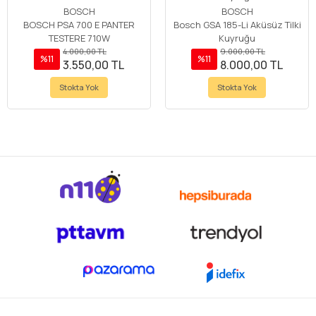
BOSCH
BOSCH
BOSCH PSA 700 E PANTER
Bosch GSA 185-Li Aküsüz Tilki
TESTERE 710W
Kuyruğu
4.000,00 TL
9.000,00 TL
%11
%11
3.550,00 TL
8.000,00 TL
Stokta Yok
Stokta Yok