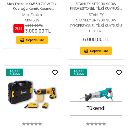
Max Extra MX4539 710W Tilki
STANLEY SPT900 900W
Kuyruğu Kemik Kesme
PROFESYONEL TİLKİ KUYRUĞU
Testeresi
TESTERE
Max Exstra
STANLEY
MX4539
STANLEY SPT900 900W
PROFESYONEL TİLKİ KUYRUĞU
4.500,00 TL
%33
3.000,00 TL
TESTERE
6.000,00 TL
Sepete Ekle
Sepete Ekle
KARGO
KARGO
BEDAVA
BEDAVA
Tükendi