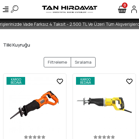
0
işlerinizde Vade Farksız 4 Taksit - 2.500 TL Ve Üzeri Tüm Alışverişlerd
Tilki Kuyruğu
Filtreleme
Sıralama
KARGO
KARGO
BEDAVA
BEDAVA