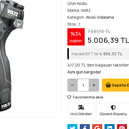
Ürün Kodu:
Marka:
Voltz
Kategori:
Akülü Vidalama
Stok:
3
7.581,10 TL
%34
5.006,39 T
indirim
Havale/EFT ile
4.956,33 TL
417,20 TL 'den başlayan taksitler
Aynı gün kargoda!
Sepete E
Favorilerime ekle
Hızlı Gönderi
Güvenli Alışveriş