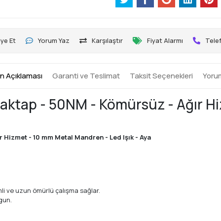
ye Et
Yorum Yaz
Karşılaştır
Fiyat Alarmı
Telef
n Açıklaması
Garanti ve Teslimat
Taksit Seçenekleri
Yoru
Maktap - 50NM - Kömürsüz - Ağır H
 Hizmet - 10 mm Metal Mandren - Led Işık - Aya
mli ve uzun ömürlü çalışma sağlar.
gun.