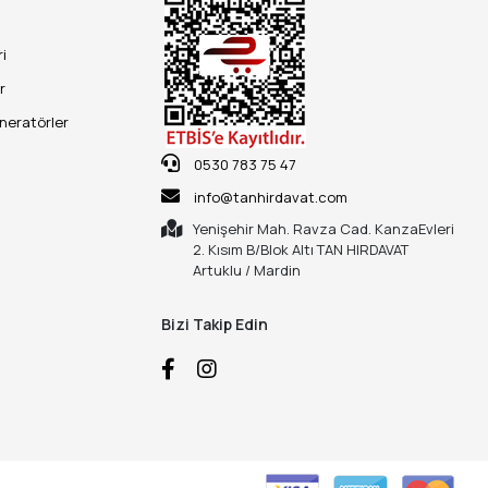
ri
r
eneratörler
0530 783 75 47
info@tanhirdavat.com
Yenişehir Mah. Ravza Cad. KanzaEvleri
2. Kısım B/Blok Altı TAN HIRDAVAT
Artuklu / Mardin
Bizi Takip Edin