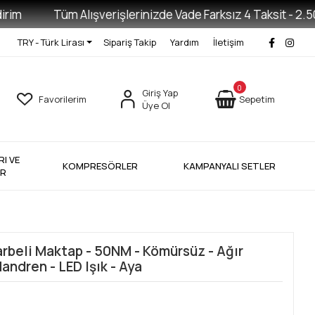
m
Tüm Alışverişlerinizde Vade Farksız 4 Taksit - 2.500 
TRY - Türk Lirası
Sipariş Takip
Yardım
İletişim
0
Giriş Yap
Favorilerim
Sepetim
Üye Ol
I VE
KOMPRESÖRLER
KAMPANYALI SETLER
ER
arbeli Maktap - 50NM - Kömürsüz - Ağır
ndren - LED Işık - Aya