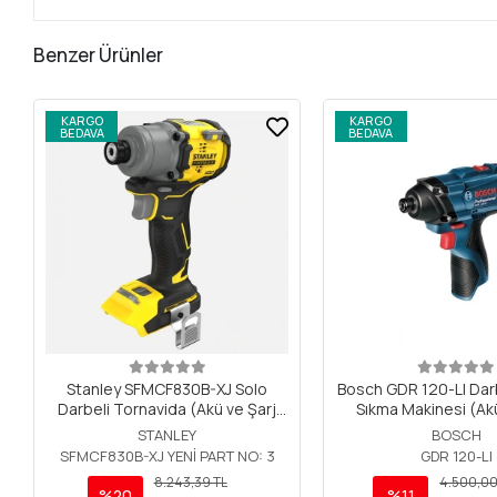
Benzer Ürünler
KARGO
KARGO
BEDAVA
BEDAVA
Stanley SFMCF830B-XJ Solo
Bosch GDR 120-LI Dar
Darbeli Tornavida (Akü ve Şarj
Sıkma Makinesi (Akü
Cihazı Dahil Değildir.)
Cihazı Dahil Deği
STANLEY
BOSCH
SFMCF830B-XJ YENİ PART NO: 3
GDR 120-LI
8.243,39 TL
4.500,00
%20
%11