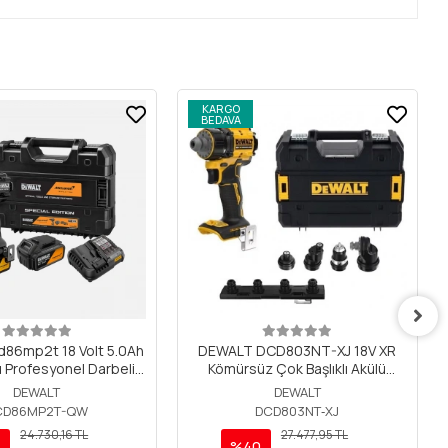
KARGO
BEDAVA
d86mp2t 18 Volt 5.0Ah
DEWALT DCD803NT-XJ 18V XR
ü Profesyonel Darbeli
Kömürsüz Çok Başlıklı Akülü
Matkap
Matkap Vidalama aküsüz
DEWALT
DEWALT
CD86MP2T-QW
DCD803NT‐XJ
24.730,16 TL
27.477,95 TL
%40