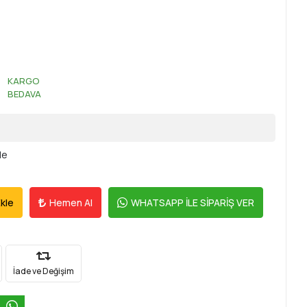
KARGO
L
BEDAVA
le
kle
Hemen Al
WHATSAPP İLE SİPARİŞ VER
İade ve Değişim