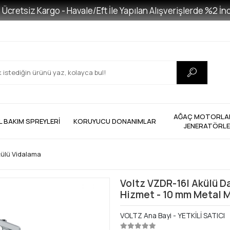
etsiz Kargo - Havale/Eft İle Yapılan Alışverişlerde %2 İndiri
AĞAÇ MOTORLAR
L BAKIM SPREYLERİ
KORUYUCU DONANIMLAR
JENERATÖRL
ülü Vidalama
Voltz VZDR-16I Akülü D
Hizmet - 10 mm Metal Ma
VOLTZ Ana Bayi - YETKİLİ SATICI