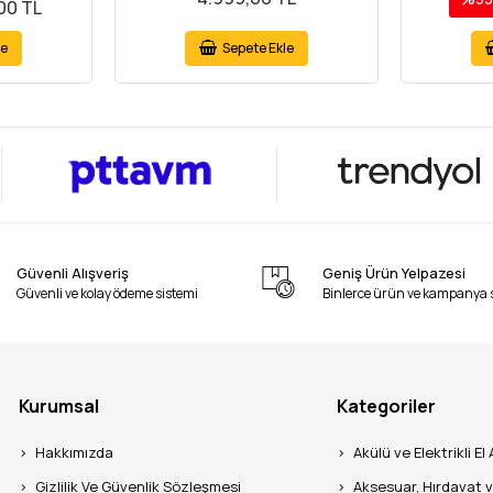
00 TL
le
Sepete Ekle
Güvenli Alışveriş
Geniş Ürün Yelpazesi
Güvenli ve kolay ödeme sistemi
Binlerce ürün ve kampanya 
Kurumsal
Kategoriler
Hakkımızda
Akülü ve Elektrikli El 
Gizlilik Ve Güvenlik Sözleşmesi
Aksesuar, Hırdavat 