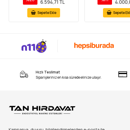
6.594,71 TL
4.000,
Sepete Ekle
Sepete Ek
Hızlı Teslimat
Siparişleriniz en kısa sürede elinize ulaşır.
Kampanya, duyuru, bilgilendirmelerden e-posta ile