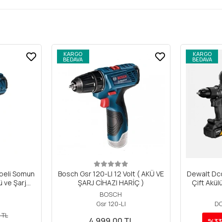
KARGO
KARGO
BEDAVA
BEDAVA
beli Somun
Bosch Gsr 120-LI 12 Volt ( AKÜ VE
Dewalt Dc
 ve Şarj
ŞARJ CİHAZI HARİÇ )
Çift Akül
ldir)
BOSCH
Gsr 120-LI
D
 TL
4.999,00 TL
%33