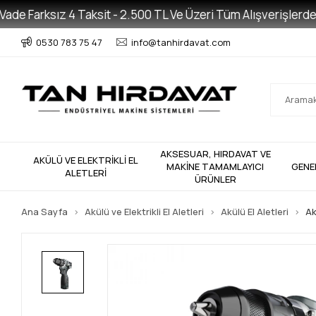
e Farksız 4 Taksit - 2.500 TL Ve Üzeri Tüm Alışverişlerde Ücr
0530 783 75 47
info@tanhirdavat.com
AKSESUAR, HIRDAVAT VE
AKÜLÜ VE ELEKTRİKLİ EL
MAKİNE TAMAMLAYICI
GENE
ALETLERİ
ÜRÜNLER
Ana Sayfa
Akülü ve Elektrikli El Aletleri
Akülü El Aletleri
Ak