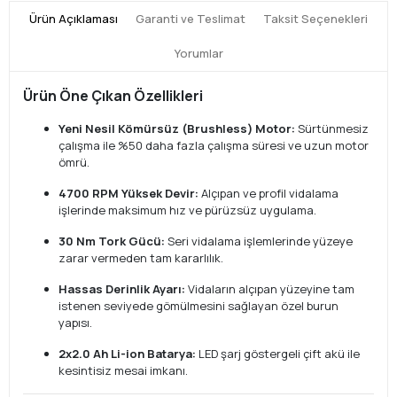
Ürün Açıklaması
Garanti ve Teslimat
Taksit Seçenekleri
Yorumlar
Ürün Öne Çıkan Özellikleri
Yeni Nesil Kömürsüz (Brushless) Motor:
Sürtünmesiz
çalışma ile %50 daha fazla çalışma süresi ve uzun motor
ömrü.
4700 RPM Yüksek Devir:
Alçıpan ve profil vidalama
işlerinde maksimum hız ve pürüzsüz uygulama.
30 Nm Tork Gücü:
Seri vidalama işlemlerinde yüzeye
zarar vermeden tam kararlılık.
Hassas Derinlik Ayarı:
Vidaların alçıpan yüzeyine tam
istenen seviyede gömülmesini sağlayan özel burun
yapısı.
2x2.0 Ah Li-ion Batarya:
LED şarj göstergeli çift akü ile
kesintisiz mesai imkanı.