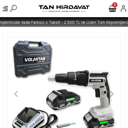
0
işlerinizde Vade Farksız 4 Taksit - 2.500 TL Ve Üzeri Tüm Alışverişlerd