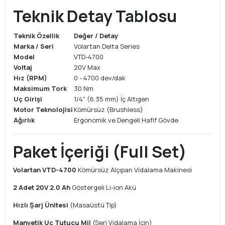
Teknik Detay Tablosu
Teknik Özellik
Değer / Detay
Marka / Seri
Volartan Delta Series
Model
VTD-4700
Voltaj
20V Max
Hız (RPM)
0 - 4700 dev/dak
Maksimum Tork
30 Nm
Uç Girişi
1/4" (6.35 mm) İç Altıgen
Motor Teknolojisi
Kömürsüz (Brushless)
Ağırlık
Ergonomik ve Dengeli Hafif Gövde
Paket İçeriği (Full Set)
Volartan VTD-4700
Kömürsüz Alçıpan Vidalama Makinesi
2 Adet 20V 2.0 Ah
Göstergeli Li-ion Akü
Hızlı Şarj Ünitesi
(Masaüstü Tip)
Manyetik Uç Tutucu Mil
(Seri Vidalama İçin)