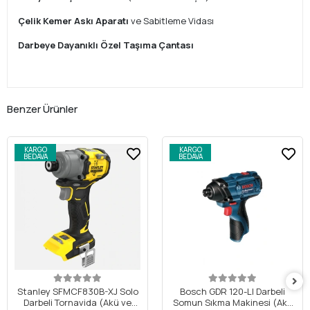
Çelik Kemer Askı Aparatı
ve Sabitleme Vidası
Darbeye Dayanıklı Özel Taşıma Çantası
Benzer Ürünler
KARGO
KARGO
BEDAVA
BEDAVA
Stanley SFMCF830B-XJ Solo
Bosch GDR 120-LI Darbeli
Darbeli Tornavida (Akü ve
Somun Sıkma Makinesi (Akü