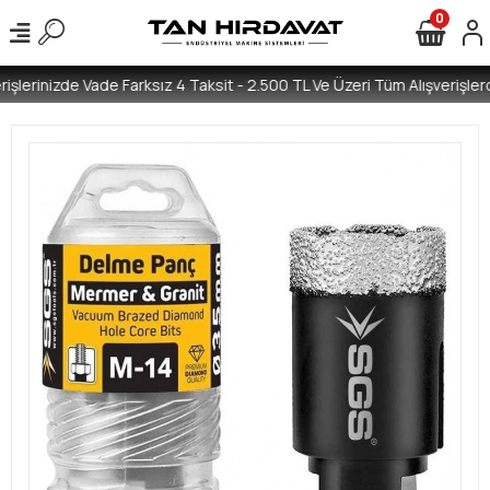
0
işlerinizde Vade Farksız 4 Taksit - 2.500 TL Ve Üzeri Tüm Alışverişlerd