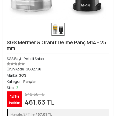
SGS Mermer & Granit Delme Panç M14 - 25
mm
SGS Bayi - Yetkili Satıcı
Ürün Kodu:
SGS2738
Marka:
SGS
Kategori:
Pançlar
Stok:
3
549,56 TL
%16
461,63 TL
indirim
Havale/EFT ile
457,01 TL