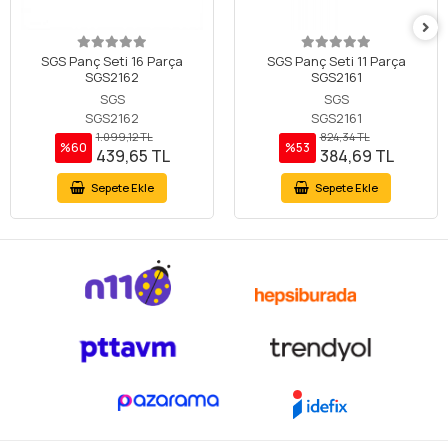
SGS Panç Seti 16 Parça
SGS Panç Seti 11 Parça
SGS2162
SGS2161
SGS
SGS
SGS2162
SGS2161
1.099,12 TL
824,34 TL
%60
%53
439,65 TL
384,69 TL
Sepete Ekle
Sepete Ekle