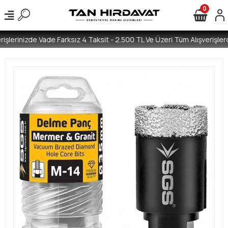
0
işlerinizde Vade Farksız 4 Taksit - 2.500 TL Ve Üzeri Tüm Alışverişlerd