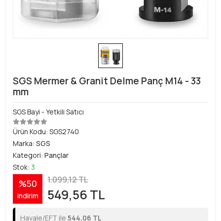
SGS Mermer & Granit Delme Panç M14 - 33
mm
SGS Bayi - Yetkili Satıcı
Ürün Kodu:
SGS2740
Marka:
SGS
Kategori:
Pançlar
Stok:
3
1.099,12 TL
%50
549,56 TL
indirim
Havale/EFT ile
544,06 TL