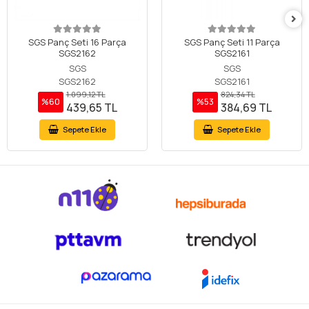
SGS Panç Seti 16 Parça
SGS Panç Seti 11 Parça
SGS2162
SGS2161
SGS
SGS
SGS2162
SGS2161
1.099,12 TL
824,34 TL
%60
%53
439,65 TL
384,69 TL
Sepete Ekle
Sepete Ekle