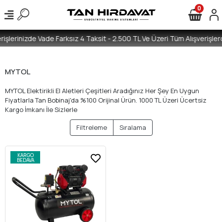
0
işlerinizde Vade Farksız 4 Taksit - 2.500 TL Ve Üzeri Tüm Alışverişlerd
MYTOL
MYTOL Elektirikli El Aletleri Çeşitleri Aradığınız Her Şey En Uygun
Fiyatlarla Tan Bobinaj'da %100 Orijinal Ürün. 1000 TL Üzeri Ücertsiz
Kargo İmkanı İle Sizlerle
Filtreleme
Sıralama
KARGO
BEDAVA