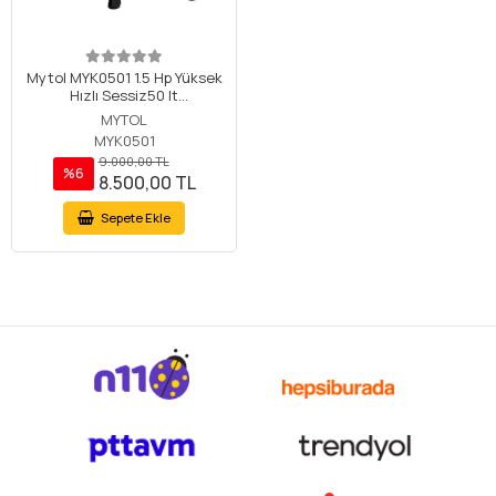
Mytol MYK0501 1.5 Hp Yüksek
Hızlı Sessiz50 lt
HavaKompresörü
MYTOL
MYK0501
9.000,00 TL
%6
8.500,00 TL
Sepete Ekle