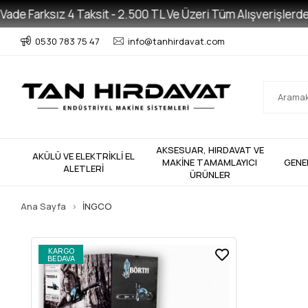
de Farksız 4 Taksit - 2.500 TL Ve Üzeri Tüm Alışverişlerde Üc
0530 783 75 47
info@tanhirdavat.com
AKSESUAR, HIRDAVAT VE
AKÜLÜ VE ELEKTRİKLİ EL
MAKİNE TAMAMLAYICI
GENE
ALETLERİ
ÜRÜNLER
Ana Sayfa
İNGCO
KARGO
BEDAVA