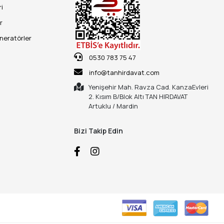
ri
r
eneratörler
0530 783 75 47
info@tanhirdavat.com
Yenişehir Mah. Ravza Cad. KanzaEvleri
2. Kısım B/Blok Altı TAN HIRDAVAT
Artuklu / Mardin
Bizi Takip Edin