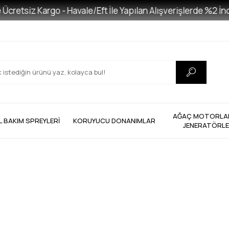
retsiz Kargo - Havale/Eft İle Yapılan Alışverişlerde %2 İndir
AĞAÇ MOTORLAR
L BAKIM SPREYLERİ
KORUYUCU DONANIMLAR
JENERATÖRL