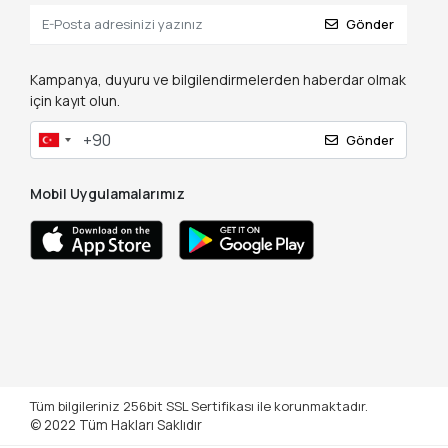
Max Extra
Gönder
MİLWAUKEE
MYTOL
Kampanya, duyuru ve bilgilendirmelerden haberdar olmak
için kayıt olun.
Nail
Okçu
Gönder
PROTER
Mobil Uygulamalarımız
RTRMAX
RUBİ
SCHEPPACH
SGS
STANLEY
STAYER
Sur Çivi
Tüm bilgileriniz 256bit SSL Sertifikası ile korunmaktadır.
© 2022
Tüm Hakları Saklıdır
SWANSON