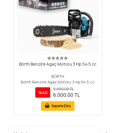
Börth Benzinli Agaç Motoru 3 Hp 54.5 cc
BÖRTH
Börth Benzinli Agaç Motoru 3 Hp 54.5 cc
9.999,00 TL
%40
6.000,00 TL
Sepete Ekle