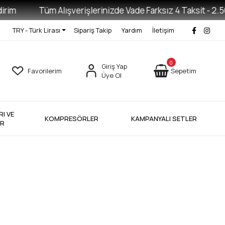
im
Tüm Alışverişlerinizde Vade Farksız 4 Taksit - 2.500
TRY - Türk Lirası
Sipariş Takip
Yardım
İletişim
0
Giriş Yap
Favorilerim
Sepetim
Üye Ol
I VE
KOMPRESÖRLER
KAMPANYALI SETLER
ER