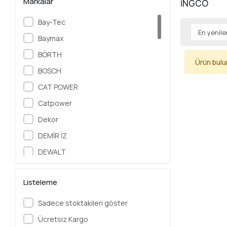
Markalar
İNGCO
Bay-Tec
Baymax
BÖRTH
Ürün bul
BOSCH
CAT POWER
Catpower
Dekor
DEMİR İZ
DEWALT
Diğer
Listeleme
DİLEKÇİ
DKT
Sadece stoktakileri göster
EİNHELL
Ücretsiz Kargo