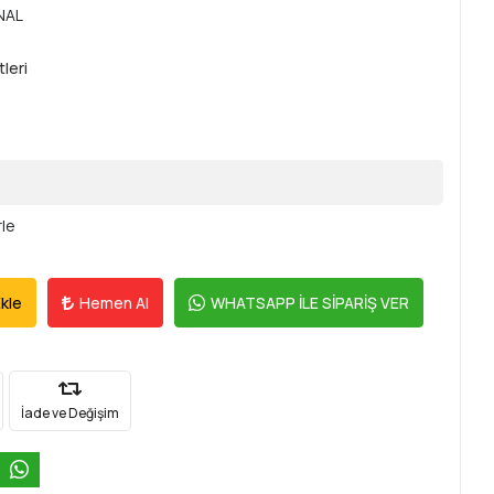
NAL
tleri
rle
kle
Hemen Al
WHATSAPP İLE SİPARİŞ VER
İade ve Değişim