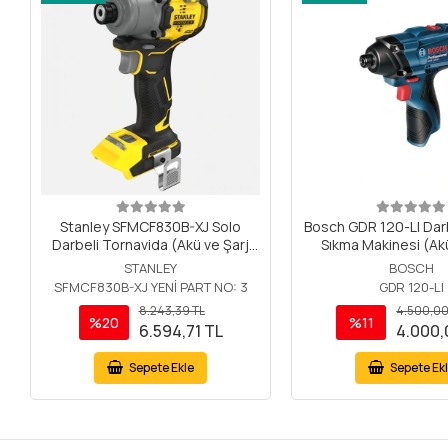
Stanley SFMCF830B-XJ Solo
Bosch GDR 120-LI Dar
Darbeli Tornavida (Akü ve Şarj
Sıkma Makinesi (Akü
Cihazı Dahil Değildir.)
Cihazı Dahil Deği
STANLEY
BOSCH
SFMCF830B-XJ YENİ PART NO: 3
GDR 120-LI
8.243,39 TL
4.500,00
%20
%11
6.594,71 TL
4.000,
Sepete Ekle
Sepete Ek