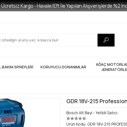
etsiz Kargo - Havale/Eft İle Yapılan Alışverişlerde %2 İndiri
AĞAÇ MOTORLAR
L BAKIM SPREYLERİ
KORUYUCU DONANIMLAR
JENERATÖRL
GDR 18V-215 Profession
Bosch Alt Bayi - Yetkili Satıcı
Ürün Kodu:
GDR 18V-215 PROFES