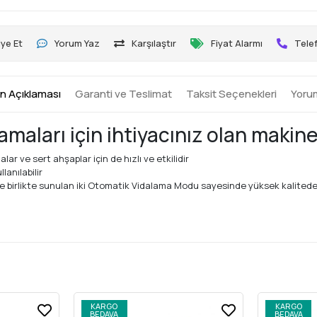
ye Et
Yorum Yaz
Karşılaştır
Fiyat Alarmı
Telef
n Açıklaması
Garanti ve Teslimat
Taksit Seçenekleri
Yoru
maları için ihtiyacınız olan makine
ar ve sert ahşaplar için de hızlı ve etkilidir
anılabilir
birlikte sunulan iki Otomatik Vidalama Modu sayesinde yüksek kalitede 
KARGO
KARGO
BEDAVA
BEDAVA