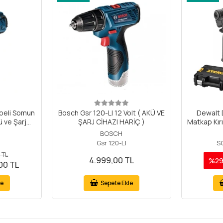
beli Somun
Bosch Gsr 120-LI 12 Volt ( AKÜ VE
Dewalt 
 ve Şarj
ŞARJ CİHAZI HARİÇ )
Matkap Kır
ldir)
BOSCH
Gsr 120-LI
S
 TL
4.999,00 TL
%2
00 TL
le
Sepete Ekle