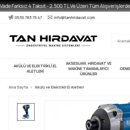
e Farksız 4 Taksit - 2.500 TL Ve Üzeri Tüm Alışverişlerde Ücr
0530 783 75 47
info@tanhirdavat.com
AKSESUAR, HIRDAVAT VE
AKÜLÜ VE ELEKTRİKLİ EL
MAKİNE TAMAMLAYICI
GENE
ALETLERİ
ÜRÜNLER
Ana Sayfa
Akülü ve Elektrikli El Aletleri