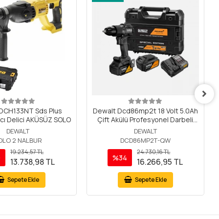
DCH133NT Sds Plus
Dewalt Dcd86mp2t 18 Volt 5.0Ah
ıcı Delici AKÜSÜZ SOLO
Çift Akülü Profesyonel Darbeli
Matkap
DEWALT
DEWALT
OLO 2 NALBUR
DCD86MP2T-QW
19.234,57 TL
24.730,16 TL
9
%34
13.738,98 TL
16.266,95 TL
Sepete Ekle
Sepete Ekle