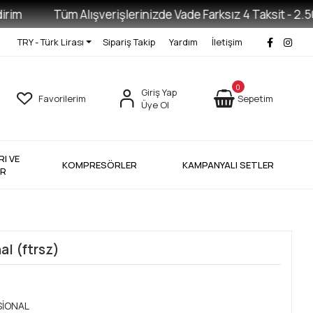
m
Tüm Alışverişlerinizde Vade Farksız 4 Taksit - 2.500 
TRY - Türk Lirası
Sipariş Takip
Yardım
İletişim
0
Giriş Yap
Favorilerim
Sepetim
Üye Ol
I VE
KOMPRESÖRLER
KAMPANYALI SETLER
ER
al (ftrsz)
SİONAL