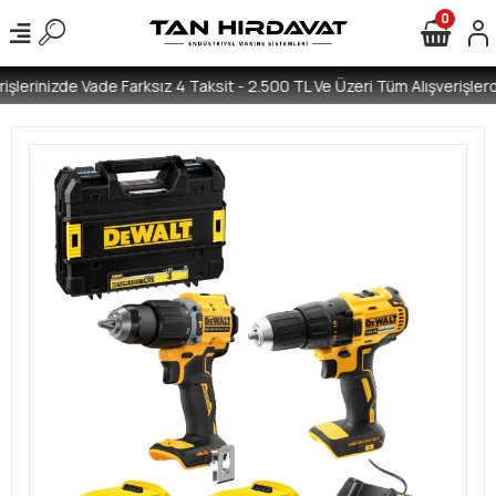
0
işlerinizde Vade Farksız 4 Taksit - 2.500 TL Ve Üzeri Tüm Alışverişlerd