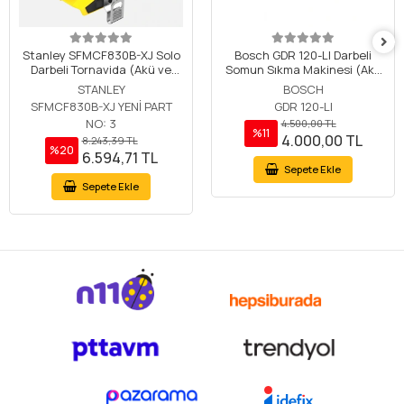
Stanley SFMCF830B-XJ Solo
Bosch GDR 120-LI Darbeli
Darbeli Tornavida (Akü ve
Somun Sıkma Makinesi (Akü
Şarj Cihazı Dahil Değildir.)
ve Şarj Cihazı Dahil Değildir)
STANLEY
BOSCH
SFMCF830B-XJ YENİ PART
GDR 120-LI
NO: 3
4.500,00 TL
%11
4.000,00 TL
8.243,39 TL
%20
6.594,71 TL
Sepete Ekle
Sepete Ekle