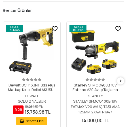
Benzer Ürünler
KARGO
KARGO
BEDAVA
BEDAVA
Dewalt DCH133NT Sds Plus
Stanley SFMCG400B 18V
Matkap Kırıcı Delici AKÜSÜZ
Fatmax V20 Avuç Taşlama
SOLO
125MM 2x4Ah
DEWALT
STANLEY
SOLO 2 NALBUR
STANLEY SFMCG400B 18V
FATMAX V20 AVUÇ TAŞLAMA
19.234,57 TL
%29
13.738,98 TL
125MM 2X4AH-1947
14.000,00 TL
Sepete Ekle