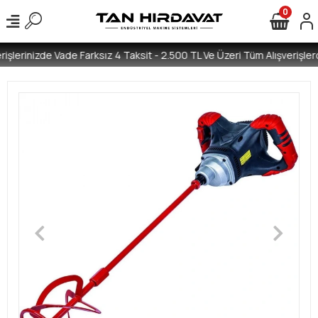
0
işlerinizde Vade Farksız 4 Taksit - 2.500 TL Ve Üzeri Tüm Alışverişlerd