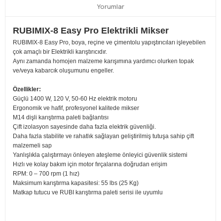
Yorumlar
RUBIMIX-8 Easy Pro Elektrikli Mikser
RUBIMIX-8 Easy Pro, boya, reçine ve çimentolu yapıştırıcıları işleyebilen
çok amaçlı bir Elektrikli karıştırıcıdır.
Aynı zamanda homojen malzeme karışımına yardımcı olurken topak
ve/veya kabarcık oluşumunu engeller.
Özellikler:
Güçlü 1400 W, 120 V, 50-60 Hz elektrik motoru
Ergonomik ve hafif, profesyonel kalitede mikser
M14 dişli karıştırma paleti bağlantısı
Çift izolasyon sayesinde daha fazla elektrik güvenliği.
Daha fazla stabilite ve rahatlık sağlayan geliştirilmiş tutuşa sahip çift
malzemeli sap
Yanlışlıkla çalıştırmayı önleyen ateşleme önleyici güvenlik sistemi
Hızlı ve kolay bakım için motor fırçalarına doğrudan erişim
RPM: 0 – 700 rpm (1 hız)
Maksimum karıştırma kapasitesi: 55 lbs (25 Kg)
Matkap tutucu ve RUBI karıştırma paleti serisi ile uyumlu