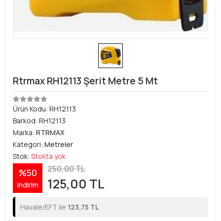
Rtrmax RH12113 Şerit Metre 5 Mt
Ürün Kodu:
RH12113
Barkod:
RH12113
Marka:
RTRMAX
Kategori:
Metreler
Stok:
Stokta yok
250,00 TL
%50
125,00 TL
indirim
Havale/EFT ile
123,75 TL