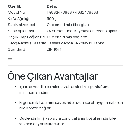
Özellik
Detay
Model No
T4932478663 / 4932478663
Kafa Ağırlığı
500 g
Sap Malzemesi
Güçlendirilmiş fiberglas
Sap Kaplaması
Over‑moulded, kaymayı önleyen kaplama
Başlık‑Sap Bağlantısı
Güçlendirilmiş bağlantı
Dengelenmiş Tasarım
Hassas denge ile kolay kullanım
Standard
DIN 1041
Öne Çıkan Avantajlar
İş sırasında titreşimleri azaltarak el yorgunluğunu
minimuma indirir.
Ergonomik tasarımı sayesinde uzun süreli uygulamalarda
bile konfor sağlar.
Güçlendirilmiş yapısıyla zorlu çalışma koşullarında bile
yüksek dayanıklılık sunar.