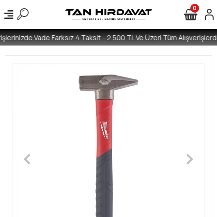
0
şlerinizde Vade Farksız 4 Taksit - 2.500 TL Ve Üzeri Tüm Alışverişlerde