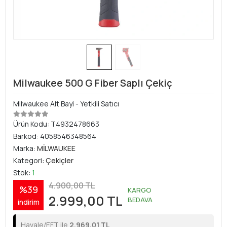
Milwaukee 500 G Fiber Saplı Çekiç
Milwaukee Alt Bayi - Yetkili Satıcı
Ürün Kodu:
T4932478663
Barkod:
4058546348564
Marka:
MİLWAUKEE
Kategori:
Çekiçler
Stok:
1
4.900,00 TL
%39
KARGO
2.999,00 TL
BEDAVA
indirim
Havale/EFT ile
2.969,01 TL