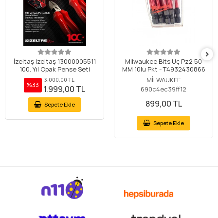
İzeltaş Izeltaş 13000005511
Milwaukee Bits Uç Pz2 50
100. Yıl Opak Pense Seti
MM 10lu Pkt - T4932430866
MİLWAUKEE
3.000,00 TL
%33
1.999,00 TL
690c4ec39ff12
899,00 TL
Sepete Ekle
Sepete Ekle