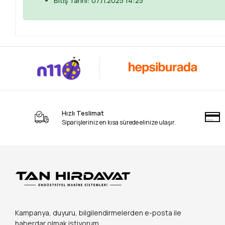
Bitiş Tarihi: 07.11.2025 14:25
Hızlı Teslimat
Siparişleriniz en kısa sürede elinize ulaşır.
Kampanya, duyuru, bilgilendirmelerden e-posta ile
haberdar olmak istiyorum.