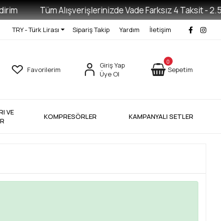
irim
Tüm Alışverişlerinizde Vade Farksız 4 Taksit - 2.50
TRY - Türk Lirası
Sipariş Takip
Yardım
İletişim
0
Giriş Yap
Favorilerim
Sepetim
Üye Ol
I VE
KOMPRESÖRLER
KAMPANYALI SETLER
ER