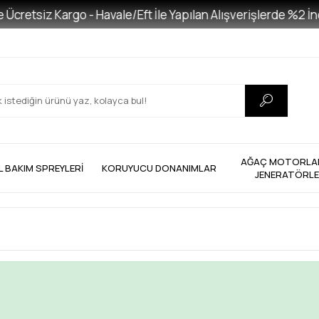
cretsiz Kargo - Havale/Eft İle Yapılan Alışverişlerde %2 İnd
AĞAÇ MOTORLAR
L BAKIM SPREYLERİ
KORUYUCU DONANIMLAR
JENERATÖRL