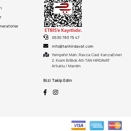
ri
r
eneratörler
0530 783 75 47
info@tanhirdavat.com
Yenişehir Mah. Ravza Cad. KanzaEvleri
2. Kısım B/Blok Altı TAN HIRDAVAT
Artuklu / Mardin
Bizi Takip Edin