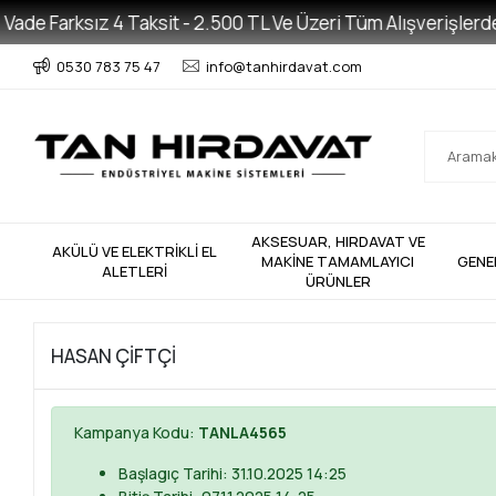
ade Farksız 4 Taksit - 2.500 TL Ve Üzeri Tüm Alışverişlerde Ü
0530 783 75 47
info@tanhirdavat.com
AKSESUAR, HIRDAVAT VE
AKÜLÜ VE ELEKTRİKLİ EL
MAKİNE TAMAMLAYICI
GENE
ALETLERİ
ÜRÜNLER
HASAN ÇİFTÇİ
Kampanya Kodu:
TANLA4565
Başlagıç Tarihi: 31.10.2025 14:25