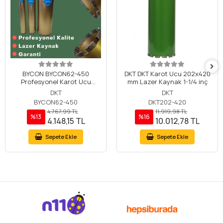
BYCON BYCON62-450
DKT DKT Karot Ucu 202x420
Profesyonel Karot Ucu
mm Lazer Kaynak 1-1/4 inç
62x450 mm Lazer Kaynak
DKT
DKT
BYCON62-450
DKT202-420
4.767,99 TL
11.919,98 TL
%13
%16
4.148,15 TL
10.012,78 TL
Sepete Ekle
Sepete Ekle