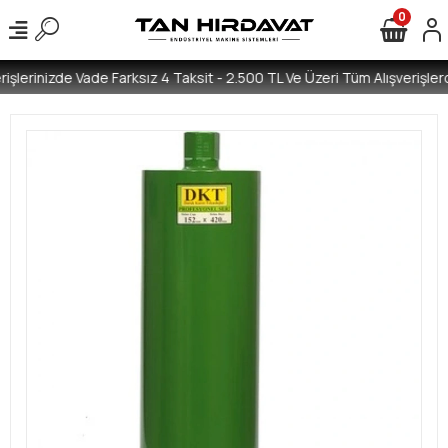
0
işlerinizde Vade Farksız 4 Taksit - 2.500 TL Ve Üzeri Tüm Alışverişlerd