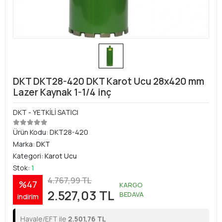
DKT DKT28-420 DKT Karot Ucu 28x420 mm
Lazer Kaynak 1-1/4 inç
DKT - YETKİLİ SATICI
Ürün Kodu:
DKT28-420
Marka:
DKT
Kategori:
Karot Ucu
Stok:
1
4.767,99 TL
%47
KARGO
2.527,03 TL
BEDAVA
indirim
Havale/EFT ile
2.501,76 TL