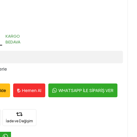
KARGO
L
BEDAVA
erle
kle
Hemen Al
WHATSAPP İLE SİPARİŞ VER
İade ve Değişim