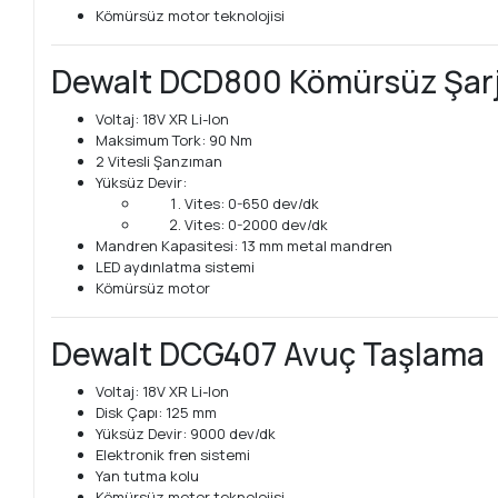
Kömürsüz motor teknolojisi
Dewalt DCD800 Kömürsüz Şarj
Voltaj: 18V XR Li-Ion
Maksimum Tork: 90 Nm
2 Vitesli Şanzıman
Yüksüz Devir:
Vites: 0-650 dev/dk
Vites: 0-2000 dev/dk
Mandren Kapasitesi: 13 mm metal mandren
LED aydınlatma sistemi
Kömürsüz motor
Dewalt DCG407 Avuç Taşlama
Voltaj: 18V XR Li-Ion
Disk Çapı: 125 mm
Yüksüz Devir: 9000 dev/dk
Elektronik fren sistemi
Yan tutma kolu
Kömürsüz motor teknolojisi