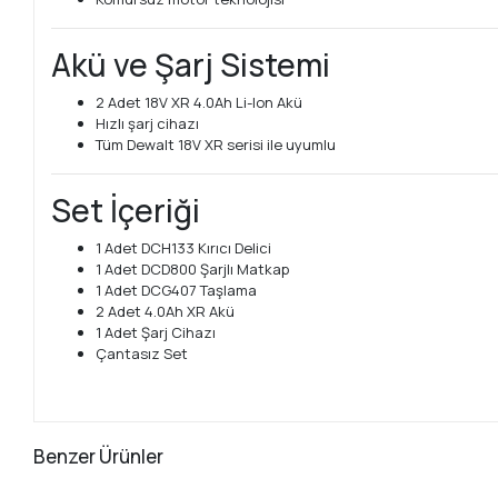
Akü ve Şarj Sistemi
2 Adet 18V XR 4.0Ah Li-Ion Akü
Hızlı şarj cihazı
Tüm Dewalt 18V XR serisi ile uyumlu
Set İçeriği
1 Adet DCH133 Kırıcı Delici
1 Adet DCD800 Şarjlı Matkap
1 Adet DCG407 Taşlama
2 Adet 4.0Ah XR Akü
1 Adet Şarj Cihazı
Çantasız Set
Benzer Ürünler