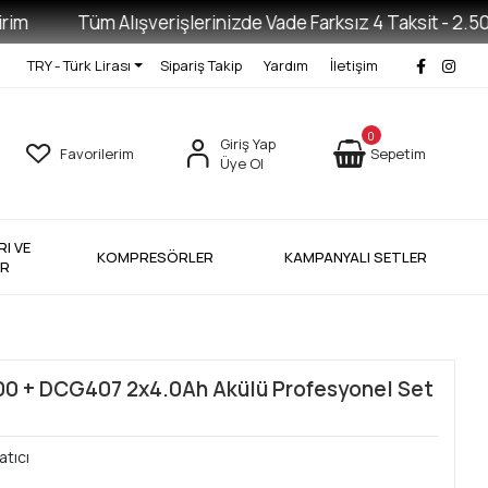
Tüm Alışverişlerinizde Vade Farksız 4 Taksit - 2.500 TL
TRY - Türk Lirası
Sipariş Takip
Yardım
İletişim
0
Giriş Yap
Favorilerim
Sepetim
Üye Ol
I VE
KOMPRESÖRLER
KAMPANYALI SETLER
ER
0 + DCG407 2x4.0Ah Akülü Profesyonel Set
atıcı