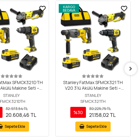
KARGO
BEDAVA
FatMax SFMCK321DTH
Stanley FatMax SFMCK321TH
 Akülü Makine Seti –
V20 3’lü Akülü Makine Seti –
0 Darbesiz Matkap,
SFMCD715 Darbeli Matkap,
STANLEY
STANLEY
900 Kırıcı Delici,
SFMCH900 Kırıcı Delici,
SFMCK321DTH
SFMCK321TH
Avuç Taşlama, 2x4Ah
SFMCG400 Avuç Taşlama, 2x4Ah
32.973,54 TL
30.225,75 TL
kü ve Çantalı
Akü ve Çantalı
%30
20.608,46 TL
21.158,02 TL
Sepete Ekle
Sepete Ekle