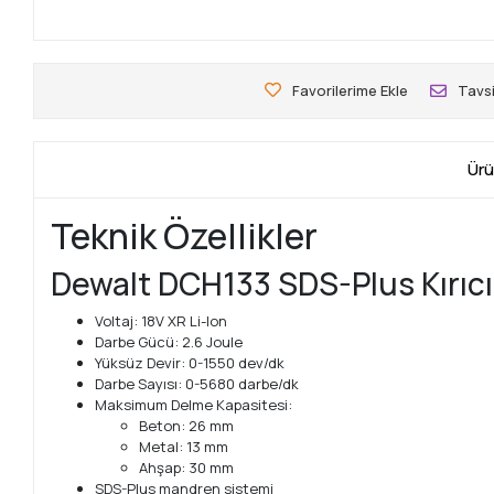
Favorilerime Ekle
Tavsi
Ürü
Teknik Özellikler
Dewalt DCH133 SDS-Plus Kırıcı 
Voltaj: 18V XR Li-Ion
Darbe Gücü: 2.6 Joule
Yüksüz Devir: 0-1550 dev/dk
Darbe Sayısı: 0-5680 darbe/dk
Maksimum Delme Kapasitesi:
Beton: 26 mm
Metal: 13 mm
Ahşap: 30 mm
SDS-Plus mandren sistemi