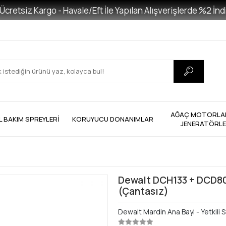
siz Kargo - Havale/Eft İle Yapılan Alışverişlerde %2 İndirim
AĞAÇ MOTORLAR
L BAKIM SPREYLERİ
KORUYUCU DONANIMLAR
JENERATÖRL
Dewalt DCH133 + DCD80
(Çantasız)
Dewalt Mardin Ana Bayi - Yetkili S