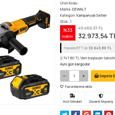
Ürün Kodu:
Marka:
DEWALT
Kategori:
Kampanyalı Setler
Stok:
3
49.460,31 TL
%33
32.973,54 T
indirim
Havale/EFT ile
32.643,80 TL
2.747,80 TL 'den başlayan taksitl
Aynı gün kargoda!
Sepete E
Favorilerime ekle
Hızlı Gönderi
Güvenli Alışveriş