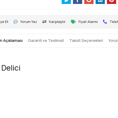
ye Et
Yorum Yaz
Karşılaştır
Fiyat Alarmı
Telef
n Açıklaması
Garanti ve Teslimat
Taksit Seçenekleri
Yoru
Delici