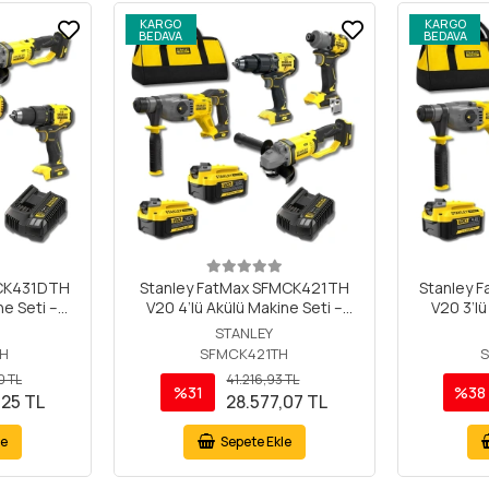
KARGO
KARGO
BEDAVA
BEDAVA
MCK431DTH
Stanley FatMax SFMCK421TH
Stanley 
ne Seti –
V20 4’lü Akülü Makine Seti –
V20 3’lü
 Matkap,
Darbeli Matkap, Kırıcı Delici,
SFMCD71
STANLEY
elici,
Darbeli Vidalama ve Avuç
SFMCH
H
SFMCK421TH
mun Sıkma
Taşlama – 2x4Ah Akü ve Çantalı
SFMCG400 
0 TL
41.216,93 TL
Taşlama –
A
%31
%38
,25 TL
28.577,07 TL
ü
le
Sepete Ekle