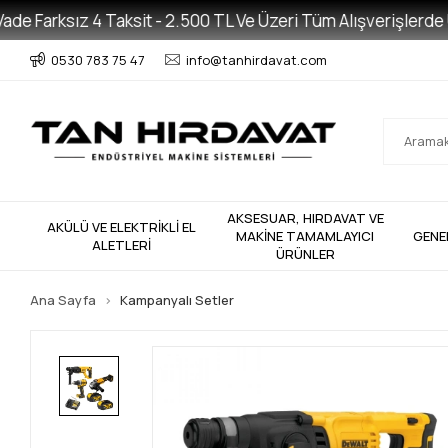
Farksız 4 Taksit - 2.500 TL Ve Üzeri Tüm Alışverişlerde Ücret
0530 783 75 47
info@tanhirdavat.com
AKSESUAR, HIRDAVAT VE
AKÜLÜ VE ELEKTRİKLİ EL
MAKİNE TAMAMLAYICI
GENE
ALETLERİ
ÜRÜNLER
Ana Sayfa
Kampanyalı Setler