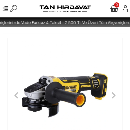
0
işlerinizde Vade Farksız 4 Taksit - 2.500 TL Ve Üzeri Tüm Alışverişlerd