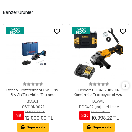
Benzer Ürünler
KARGO
KARGO
BEDAVA
BEDAVA
Bosch Professional GWS 18V-
Dewalt DCG407 18V XR
8 4 Ah Tek Akülü Taşlama
Kömürsüz Profesyonel Avuç
Makinesi 06019N9021
Taşlama Makinesi - Solo
BOSCH
DEWALT
06019N9021
DCG407 şarj aletli sdc
13.000,00 TL
13.747,78 TL
%8
%20
12.000,00 TL
10.998,22 TL
Sepete Ekle
Sepete Ekle