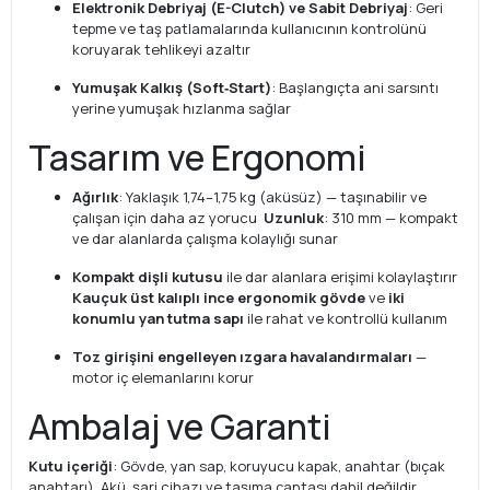
Elektronik Debriyaj (E-Clutch) ve Sabit Debriyaj
: Geri
tepme ve taş patlamalarında kullanıcının kontrolünü
koruyarak tehlikeyi azaltır
Yumuşak Kalkış (Soft‑Start)
: Başlangıçta ani sarsıntı
yerine yumuşak hızlanma sağlar
Tasarım ve Ergonomi
Ağırlık
: Yaklaşık 1,74–1,75 kg (aküsüz) — taşınabilir ve
çalışan için daha az yorucu
Uzunluk
: 310 mm — kompakt
ve dar alanlarda çalışma kolaylığı sunar
Kompakt dişli kutusu
ile dar alanlara erişimi kolaylaştırır
Kauçuk üst kalıplı ince ergonomik gövde
ve
iki
konumlu yan tutma sapı
ile rahat ve kontrollü kullanım
Toz girişini engelleyen ızgara havalandırmaları
—
motor iç elemanlarını korur
Ambalaj ve Garanti
Kutu içeriği
: Gövde, yan sap, koruyucu kapak, anahtar (bıçak
anahtarı). Akü, şarj cihazı ve taşıma çantası dahil değildir