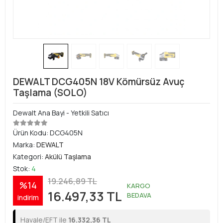
DEWALT DCG405N 18V Kömürsüz Avuç
Taşlama (SOLO)
Dewalt Ana Bayi - Yetkili Satıcı
Ürün Kodu:
DCG405N
Marka:
DEWALT
Kategori:
Akülü Taşlama
Stok:
4
19.246,89 TL
%14
KARGO
16.497,33 TL
BEDAVA
indirim
Havale/EFT ile
16.332,36 TL