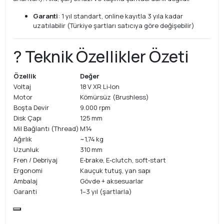
Garanti
: 1 yıl standart, online kayıtla 3 yıla kadar
uzatılabilir (Türkiye şartları satıcıya göre değişebilir)
? Teknik Özellikler Özeti
Özellik
Değer
Voltaj
18 V XR Li‑Ion
Motor
Kömürsüz (Brushless)
Boşta Devir
9.000 rpm
Disk Çapı
125 mm
Mil Bağlantı (Thread)
M14
Ağırlık
~1,74 kg
Uzunluk
310 mm
Fren / Debriyaj
E‑brake, E‑clutch, soft‑start
Ergonomi
Kauçuk tutuş, yan sapı
Ambalaj
Gövde + aksesuarlar
Garanti
1–3 yıl (şartlarla)