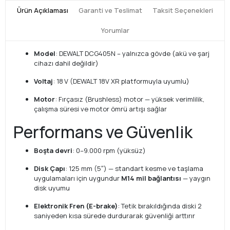
Ürün Açıklaması
Garanti ve Teslimat
Taksit Seçenekleri
Yorumlar
Model
: DEWALT DCG405N – yalnızca gövde (akü ve şarj
cihazı dahil değildir)
Voltaj
: 18 V (DEWALT 18V XR platformuyla uyumlu)
Motor
: Fırçasız (Brushless) motor — yüksek verimlilik,
çalışma süresi ve motor ömrü artışı sağlar
Performans ve Güvenlik
Boşta devri
: 0–9.000 rpm (yüksüz)
Disk Çapı
: 125 mm (5″) — standart kesme ve taşlama
uygulamaları için uygundur
M14 mil bağlantısı
— yaygın
disk uyumu
Elektronik Fren (E-brake)
: Tetik bırakıldığında diski 2
saniyeden kısa sürede durdurarak güvenliği arttırır