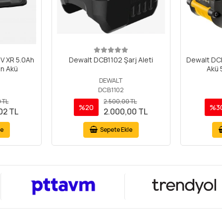
V XR 5.0Ah
Dewalt DCB1102 Şarj Aleti
Dewalt DCB
on Akü
Akü 
DEWALT
DCB1102
0 TL
2.500,00 TL
%20
%3
02 TL
2.000,00 TL
le
Sepete Ekle