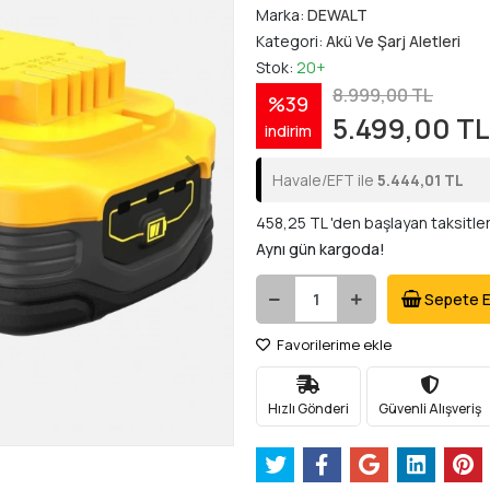
Marka:
DEWALT
Kategori:
Akü Ve Şarj Aletleri
Stok:
20+
8.999,00 TL
%39
5.499,00 TL
indirim
Havale/EFT ile
5.444,01 TL
458,25 TL 'den başlayan taksitle
Aynı gün kargoda!
Sepete E
Favorilerime ekle
Hızlı Gönderi
Güvenli Alışveriş