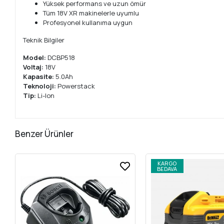
Yüksek performans ve uzun ömür
Tüm 18V XR makinelerle uyumlu
Profesyonel kullanıma uygun
Teknik Bilgiler
Model:
DCBP518
Voltaj:
18V
Kapasite:
5.0Ah
Teknoloji:
Powerstack
Tip:
Li-Ion
Benzer Ürünler
KARGO
BEDAVA