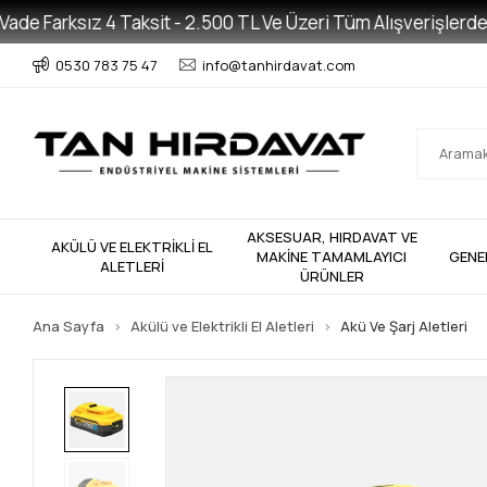
 Farksız 4 Taksit - 2.500 TL Ve Üzeri Tüm Alışverişlerde Ücre
0530 783 75 47
info@tanhirdavat.com
AKSESUAR, HIRDAVAT VE
AKÜLÜ VE ELEKTRİKLİ EL
MAKİNE TAMAMLAYICI
GENE
ALETLERİ
ÜRÜNLER
Ana Sayfa
Akülü ve Elektrikli El Aletleri
Akü Ve Şarj Aletleri