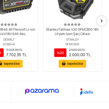
546 XR Flexvolt Li-ion
Stanley Fatmax V20 SFMCB10 18V
54V/18V 6Ah Akü
Lityum İyon Şarj Cihazı
DEWALT
STANLEY
DCB546
SFMCB10
11.003,36 TL
2.500,00 TL
0
%20
7.702,35 TL
2.000,00 TL
Sepete Ekle
Sepete Ekle