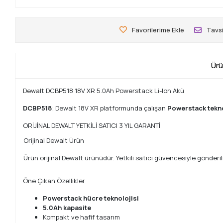
Favorilerime Ekle
Tavsi
Ürü
Dewalt DCBP518 18V XR 5.0Ah Powerstack Li-Ion Akü
DCBP518
; Dewalt 18V XR platformunda çalışan
Powerstack tekno
ORİJİNAL DEWALT YETKİLİ SATICI 3 YIL GARANTİ
Orijinal Dewalt Ürün
Ürün orijinal Dewalt ürünüdür. Yetkili satıcı güvencesiyle gönderi
Öne Çıkan Özellikler
Powerstack hücre teknolojisi
5.0Ah kapasite
Kompakt ve hafif tasarım