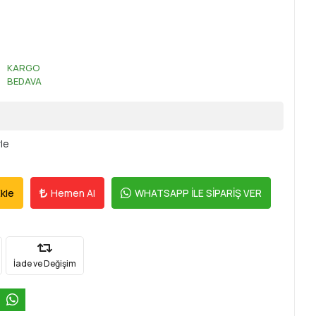
KARGO
BEDAVA
rle
kle
Hemen Al
WHATSAPP İLE SİPARİŞ VER
İade ve Değişim