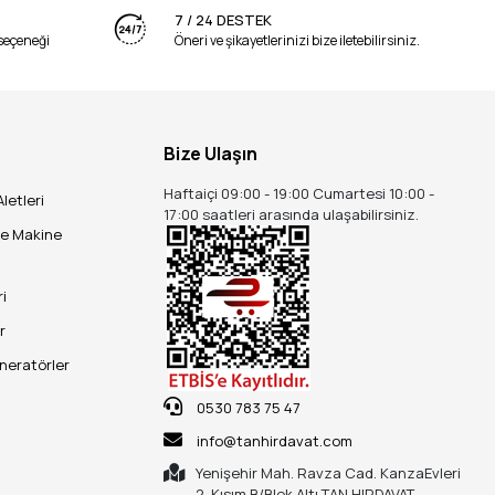
7 / 24 DESTEK
seçeneği
Öneri ve şikayetlerinizi bize iletebilirsiniz.
Bize Ulaşın
Haftaiçi 09:00 - 19:00 Cumartesi 10:00 -
Aletleri
17:00 saatleri arasında ulaşabilirsiniz.
ve Makine
ri
r
eneratörler
0530 783 75 47
info@tanhirdavat.com
Yenişehir Mah. Ravza Cad. KanzaEvleri
2. Kısım B/Blok Altı TAN HIRDAVAT