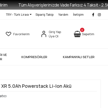
m
Tüm Alışverişlerinizde Vade Farksız 4 Taksit - 2.500 T
TRY - Türk Lirası
Sipariş Takip
Yardım
İletişim
0
Giriş Yap
Favorilerim
Sepetim
Üye Ol
I VE
KOMPRESÖRLER
KAMPANYALI SETLER
ER
 XR 5.0Ah Powerstack Li-Ion Akü
atıcı