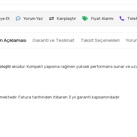
ye Et
Yorum Yaz
Karşılaştır
Fiyat Alarmı
Telef
n Açıklaması
Garanti ve Teslimat
Taksit Seçenekleri
Yoru
lojili
aküdür. Kompakt yapısına rağmen yüksek performans sunar ve uzu
lmektedir. Fatura tarihinden itibaren 3 yıl garanti kapsamındadır.