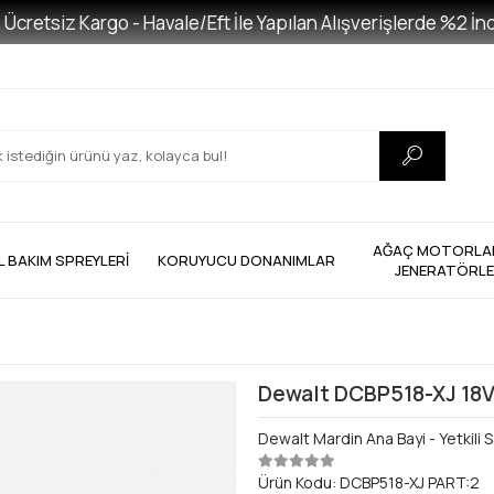
tsiz Kargo - Havale/Eft İle Yapılan Alışverişlerde %2 İndiri
AĞAÇ MOTORLAR
L BAKIM SPREYLERİ
KORUYUCU DONANIMLAR
JENERATÖRL
Dewalt DCBP518-XJ 18V
Dewalt Mardin Ana Bayi - Yetkili S
Ürün Kodu:
DCBP518-XJ PART:2