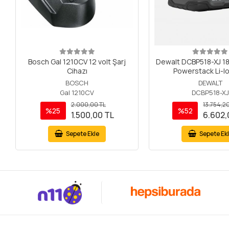
Bosch Gal 1210CV 12 volt Şarj
Dewalt DCBP518-XJ 18
Cihazı
Powerstack Li-I
BOSCH
DEWALT
Gal 1210CV
DCBP518-XJ
2.000,00 TL
13.754,2
%25
%52
1.500,00 TL
6.602,
Sepete Ekle
Sepete Ek