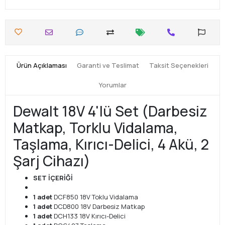
Ürün Açıklaması
Garanti ve Teslimat
Taksit Seçenekleri
Yorumlar
Dewalt 18V 4'lü Set (Darbesiz
Matkap, Torklu Vidalama,
Taşlama, Kırıcı-Delici, 4 Akü, 2
Şarj Cihazı)
SET İÇERİĞİ
1 adet
DCF850 18V Toklu Vidalama
1 adet
DCD800 18V Darbesiz Matkap
1 adet
DCH133 18V Kırıcı-Delici