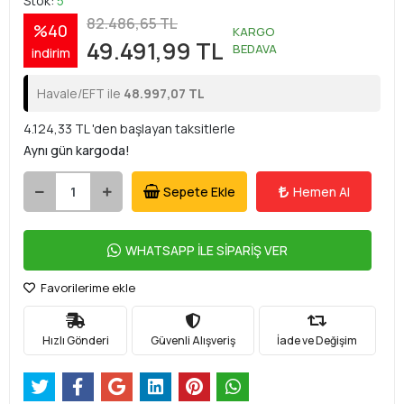
Stok:
5
82.486,65 TL
%40
KARGO
49.491,99 TL
BEDAVA
indirim
Havale/EFT ile
48.997,07 TL
4.124,33 TL 'den başlayan taksitlerle
Aynı gün kargoda!
Sepete Ekle
Hemen Al
WHATSAPP İLE SİPARİŞ VER
Favorilerime ekle
Hızlı Gönderi
Güvenli Alışveriş
İade ve Değişim