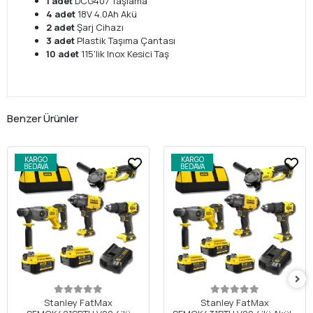
1 adet
DCG407 Taşlama
4 adet
18V 4.0Ah Akü
2 adet
Şarj Cihazı
3 adet
Plastik Taşıma Çantası
10 adet
115'lik Inox Kesici Taş
Benzer Ürünler
KARGO
KARGO
BEDAVA
BEDAVA
Stanley FatMax
Stanley FatMax