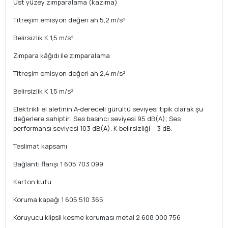
Üst yüzey zımparalama (kazıma)
Titreşim emisyon değeri ah 5,2 m/s²
Belirsizlik K 1,5 m/s²
Zımpara kâğıdı ile zımparalama
Titreşim emisyon değeri ah 2,4 m/s²
Belirsizlik K 1,5 m/s²
Elektrikli el aletinin A-dereceli gürültü seviyesi tipik olarak şu
değerlere sahiptir: Ses basıncı seviyesi 95 dB(A); Ses
performansı seviyesi 103 dB(A). K belirsizliği= 3 dB.
Teslimat kapsamı
Bağlantı flanşı 1 605 703 099
Karton kutu
Koruma kapağı 1 605 510 365
Koruyucu klipsli kesme koruması metal 2 608 000 756