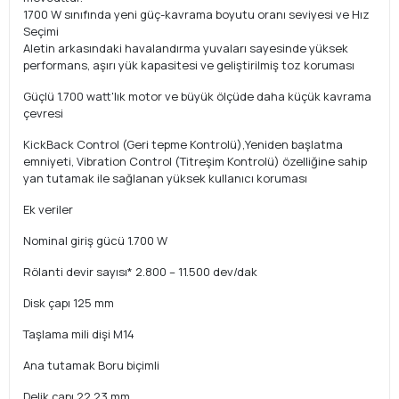
1700 W sınıfında yeni güç-kavrama boyutu oranı seviyesi ve Hız
Seçimi
Aletin arkasındaki havalandırma yuvaları sayesinde yüksek
performans, aşırı yük kapasitesi ve geliştirilmiş toz koruması
Güçlü 1.700 watt'lık motor ve büyük ölçüde daha küçük kavrama
çevresi
KickBack Control (Geri tepme Kontrolü),Yeniden başlatma
emniyeti, Vibration Control (Titreşim Kontrolü) özelliğine sahip
yan tutamak ile sağlanan yüksek kullanıcı koruması
Ek veriler
Nominal giriş gücü 1.700 W
Rölanti devir sayısı* 2.800 – 11.500 dev/dak
Disk çapı 125 mm
Taşlama mili dişi M14
Ana tutamak Boru biçimli
Delik çapı 22,23 mm