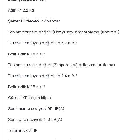
Ağırlık* 2,2 kg
Şalter Kilitlenebilir Anahtar
Toplam titreşim değeri (Üst yüzey zımparalama (kazıma))
Titreşim emisyon değeri ah 5,2 m/s²
Belirsizlik K 1,5 m/s²
Toplam titreşim değeri (Zımpara kağıdı ile zımparalama)
Titreşim emisyon değeri ah 2,4 m/s²
Belirsizlik K 1,5 m/s²
Gürültü/Titreşim bilgisi
Ses basıncı seviyesi 95 dB(A)
Ses gücü seviyesi 103 dB(A)
Tolerans K 3 dB