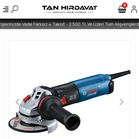
0
şlerinizde Vade Farksız 4 Taksit - 2.500 TL Ve Üzeri Tüm Alışverişlerde