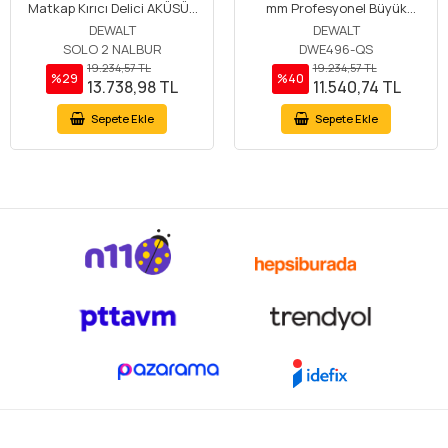
Matkap Kırıcı Delici AKÜSÜZ
mm Profesyonel Büyük
SOLO
Taşlama Makinesi
DEWALT
DEWALT
SOLO 2 NALBUR
DWE496-QS
19.234,57 TL
19.234,57 TL
%29
%40
13.738,98 TL
11.540,74 TL
Sepete Ekle
Sepete Ekle