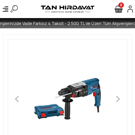
0
işlerinizde Vade Farksız 4 Taksit - 2.500 TL Ve Üzeri Tüm Alışverişlerd