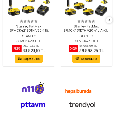
Stanley FatMax
Stanley FatMax
SFMCK421SDTH V20 4’lü
SFMCK431DTH V20 4’lü Akülü
Akülü Makine Seti –
Makine Seti – SFMCD710
STANLEY
STANLEY
SFMCD710 Darbesiz Matkap,
Darbesiz Matkap, SFMCH900
SFMCK421SDTH
SFMCK431DTH
SFMCH900 Kırıcı Delici,
Kırıcı Delici, SFMCF940 950
46.712,52 TL
54.955,90 TL
SFMCF940 950 Nm Somun
Nm Somun Sıkma ve
%28
%28
33.523,10 TL
39.568,25 TL
Sıkma ve SFMCG400 Avuç
SFMCG400 Avuç Taşlama –
Taşlama – 2x4Ah Akülü ve
3x4Ah Akülü
Çantalı
Sepete Ekle
Sepete Ekle