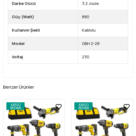
Darbe Gücü
3.2 Joule
Güç (Watt)
880
Kullanım Şekli
Kablolu
Model
GBH 2-28
Voltaj
230
Benzer Ürünler
KARGO
KARGO
BEDAVA
BEDAVA