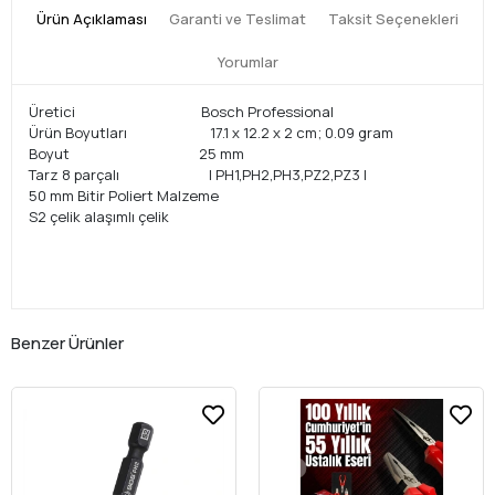
Ürün Açıklaması
Garanti ve Teslimat
Taksit Seçenekleri
Yorumlar
Üretici‎ Bosch Professional
Ürün Boyutları‎ 17.1 x 12.2 x 2 cm; 0.09 gram
Boyut‎ 25 mm
Tarz ‎8 parçalı | PH1,PH2,PH3,PZ2,PZ3 |
50 mm Bitir ‎Poliert Malzeme‎
S2 çelik alaşımlı çelik
Benzer Ürünler