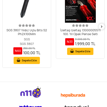
SGS 3807 Yıldız Uçlu Bits S2
İzeltaş Izeltaş 13000005511
Ph2X100Mm
100. Yıl Opak Pense Seti
SGS
3.000,00 TL
%33
1.999,00 TL
SGS 3807
250,00 TL
%60
Sepete Ekle
100,00 TL
Sepete Ekle