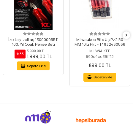
İzeltaş Izeltaş 13000005511
Milwaukee Bits Uç Pz2 50
100. Yıl Opak Pense Seti
MM 10lu Pkt - T4932430866
MİLWAUKEE
3.000,00 TL
%33
1.999,00 TL
690c4ec39ff12
899,00 TL
Sepete Ekle
Sepete Ekle