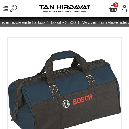
0
işlerinizde Vade Farksız 4 Taksit - 2.500 TL Ve Üzeri Tüm Alışverişlerd