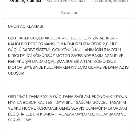
Ürün Açıklaması
Garanti ve Teslimat
Taksit Seçenekleri
Yorumlar
ÜRÜN AÇIKLAMASI
GBH 180-LI: GÜÇLÜ AKÜLÜ KIRICI-DELİCİ ELİNİZİN ALTINDA –
KALICI BİR PERFORMANS İÇİN KÖMÜRSÜZ MOTOR 2,0 J İLE
GÜÇLÜ DARBE SİSTEMİ, ÇOK YÖNLÜ KULLANIM İÇİN 3 MODLU
KIRICI DELİCİ KÖMÜRSÜZ MOTOR SAYESİNDE BAKIM AZALIR VE
HER AKÜ ŞARJINDAKİ ÇALIŞMA SÜRESİ ARTAR KÖMÜRSÜZ
MOTOR SAYESİNDE KULLANIRKEN KIVILCIM OLMAZ VE DAHA AZ ISI
OLUŞUR
GSR 18v21: DAHA FAZLA GÜÇ. DAHA SAĞLAM. EKONOMİK: UYGUN
FİYATLA BOSCH KALİTESİ! DAYANIKLI: SAĞLAM GÖVDELİ TASARIM
VE AKÜ HÜCRE KORUMASI! GENİŞ SERVİS OLANAĞI: MOTORDAKİ
DEĞİŞTİRİLEBİLİR KÖMÜR FIRÇALAR SAYESİNDE KOLAY BAKIM VE
SERVİS! GWS