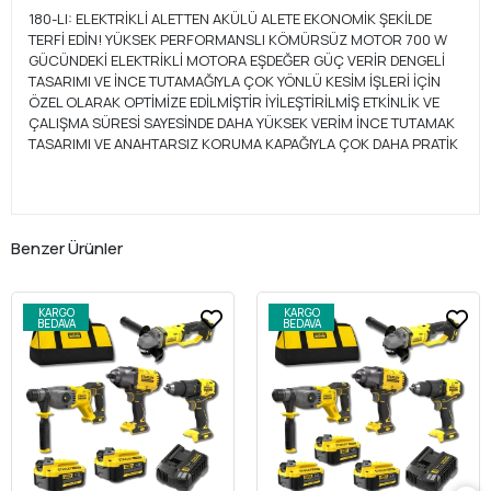
180-LI: ELEKTRİKLİ ALETTEN AKÜLÜ ALETE EKONOMİK ŞEKİLDE
TERFİ EDİN! YÜKSEK PERFORMANSLI KÖMÜRSÜZ MOTOR 700 W
GÜCÜNDEKİ ELEKTRİKLİ MOTORA EŞDEĞER GÜÇ VERİR DENGELİ
TASARIMI VE İNCE TUTAMAĞIYLA ÇOK YÖNLÜ KESİM İŞLERİ İÇİN
ÖZEL OLARAK OPTİMİZE EDİLMİŞTİR İYİLEŞTİRİLMİŞ ETKİNLİK VE
ÇALIŞMA SÜRESİ SAYESİNDE DAHA YÜKSEK VERİM İNCE TUTAMAK
TASARIMI VE ANAHTARSIZ KORUMA KAPAĞIYLA ÇOK DAHA PRATİK
Benzer Ürünler
KARGO
KARGO
BEDAVA
BEDAVA