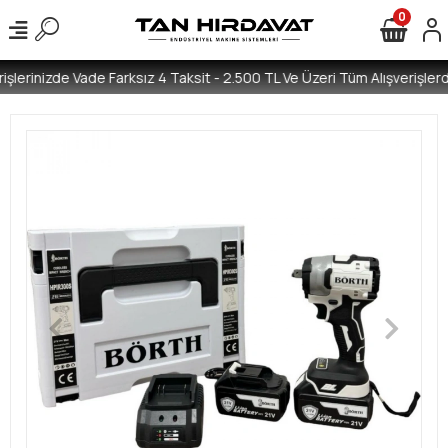
0
işlerinizde Vade Farksız 4 Taksit - 2.500 TL Ve Üzeri Tüm Alışverişlerd