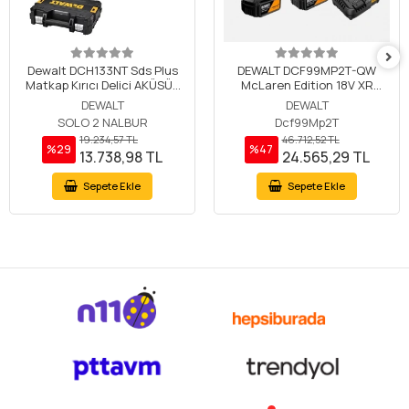
Dewalt DCH133NT Sds Plus
DEWALT DCF99MP2T-QW
Matkap Kırıcı Delici AKÜSÜZ
McLaren Edition 18V XR
SOLO
Kömürsüz 1/2" Darbeli Somun
DEWALT
DEWALT
Sıkma Makinesi 2x5.0Ah Akü
SOLO 2 NALBUR
Dcf99Mp2T
+ Şarj Cihazı
19.234,57 TL
46.712,52 TL
%29
%47
13.738,98 TL
24.565,29 TL
Sepete Ekle
Sepete Ekle