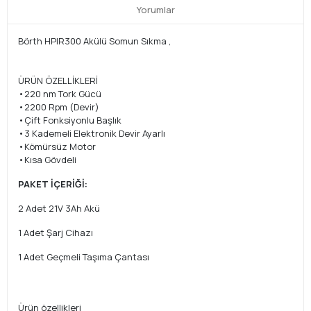
Yorumlar
Börth HPIR300 Akülü Somun Sıkma ,
ÜRÜN ÖZELLİKLERİ
•220 nm Tork Gücü
•2200 Rpm (Devir)
•Çift Fonksiyonlu Başlık
•3 Kademeli Elektronik Devir Ayarlı
•Kömürsüz Motor
•Kısa Gövdeli
PAKET İÇERİĞİ:
2 Adet 21V 3Ah Akü
1 Adet Şarj Cihazı
1 Adet Geçmeli Taşıma Çantası
Ürün özellikleri