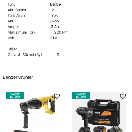
Türü
Darbeli
Akü Sayısı 2
Tork Ayarı Yok
Akü Li-on
Amper
3 Ah
Maksimum Tork 220 Mm
Volt
21 V
Diğer
Garanti Süresi (Ay) 3
Benzer Ürünler
KARGO
KARGO
BEDAVA
BEDAVA